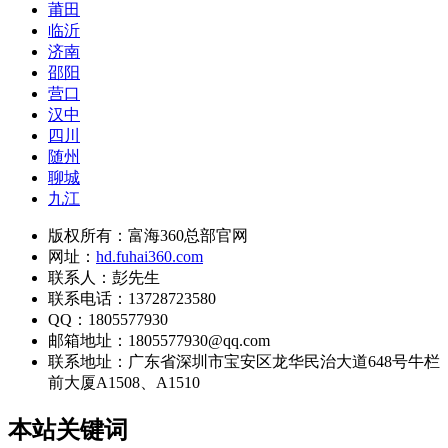
莆田
临沂
济南
邵阳
营口
汉中
四川
随州
聊城
九江
版权所有：富海360总部官网
网址：
hd.fuhai360.com
联系人：彭先生
联系电话：13728723580
QQ：1805577930
邮箱地址：1805577930@qq.com
联系地址：
广东省深圳市宝安区龙华民治大道648号牛栏
前大厦A1508、A1510
本站关键词